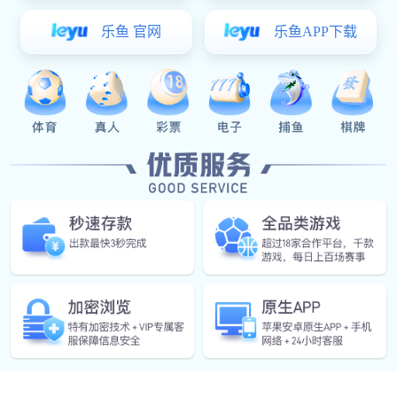
长征娱乐:
集团
企业简介
联系地址：
长征娱乐:
组
中国广东省汕头市金平区升平第二工业
发展历程
区06B3地块
企业荣誉
厂区实景