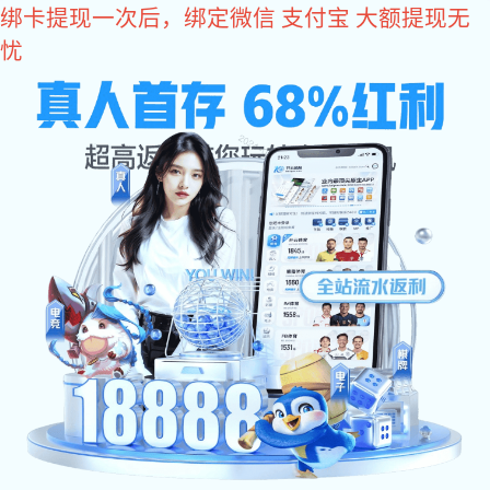
长征娱乐
首 页
长征娱乐:
澳利
长征
坚集团
品