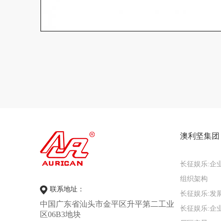
澳利坚集团
长征娱乐:
企
组织架构
联系地址：
长征娱乐:
发
中国广东省汕头市金平区升平第二工业
长征娱乐:
企
区06B3地块