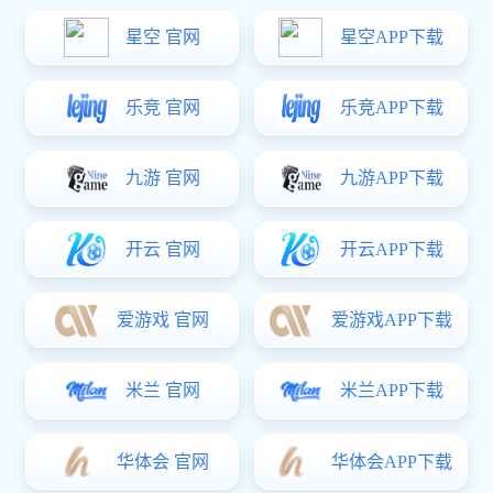
长征娱乐
系列产品
-