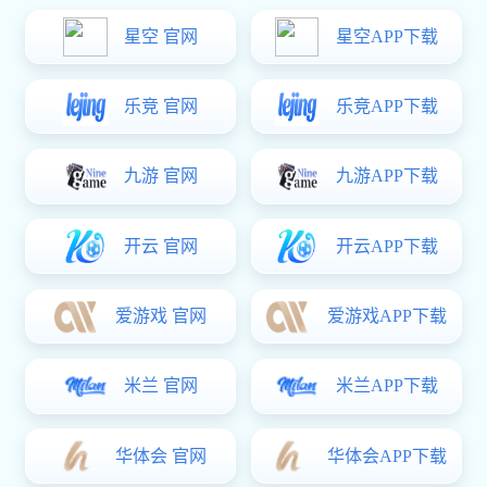
展会预告 | 长征娱乐 在第12届南京门窗移门定制展恭候您（展位号：8D11）
展会预告 | 长征娱乐 在第139届广交会恭候您（展位号：12.1F29-31）
：
展会时间：2026年4月23日至27日（第二
：江
期）展馆地址：广州市琶洲国际会展中
南京国
心展位号：12.1F29-31（12号馆一层 F通
道29-31号）
2026-04-08
PRODUCT
产品中心
企业引进现代化生产设备和技术，采用国际标准进行加工，具有大规模生产不锈钢制品、铝材制品、铜材制品、锌基合金制品等高档门窗配件的能力。专业生产及销售不锈钢滑撑铰链、传动器、执手、滑轮
及生产基地近5万平方米。
查看详情