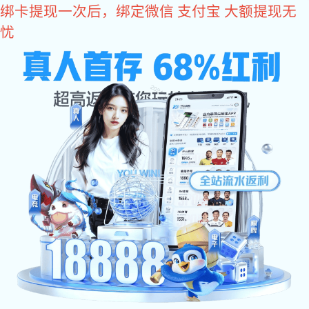
长征娱乐
长征娱乐:
澳利坚集
产品中
首 页
团
NEWS
长征娱乐 中心